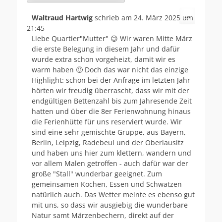
Diese
...
Waltraud Hartwig
schrieb am
24. März 2025
um
Metabox
21:45
ein-/aus
Liebe Quartier"Mutter" 😉 Wir waren Mitte März
die erste Belegung in diesem Jahr und dafür
wurde extra schon vorgeheizt, damit wir es
warm haben 🙂 Doch das war nicht das einzige
Highlight: schon bei der Anfrage im letzten Jahr
hörten wir freudig überrascht, dass wir mit der
endgültigen Bettenzahl bis zum Jahresende Zeit
hatten und über die 8er Ferienwohnung hinaus
die Ferienhütte für uns reserviert wurde. Wir
sind eine sehr gemischte Gruppe, aus Bayern,
Berlin, Leipzig, Radebeul und der Oberlausitz
und haben uns hier zum klettern, wandern und
vor allem Malen getroffen - auch dafür war der
große "Stall" wunderbar geeignet. Zum
gemeinsamen Kochen, Essen und Schwatzen
natürlich auch. Das Wetter meinte es ebenso gut
mit uns, so dass wir ausgiebig die wunderbare
Natur samt Märzenbechern, direkt auf der