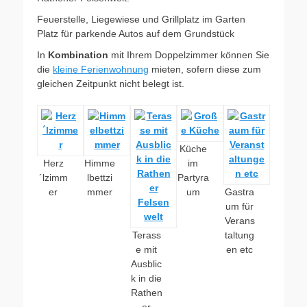
Feuerstelle, Liegewiese und Grillplatz im Garten
Platz für parkende Autos auf dem Grundstück
In
Kombination
mit Ihrem Doppelzimmer können Sie
die
kleine Ferienwohnung
mieten, sofern diese zum
gleichen Zeitpunkt nicht belegt ist.
Küche
Herz
Himme
im
´lzimm
lbettzi
Partyra
er
mmer
um
Gastra
um für
Verans
Terass
taltung
e mit
en etc
Ausblic
k in die
Rathen