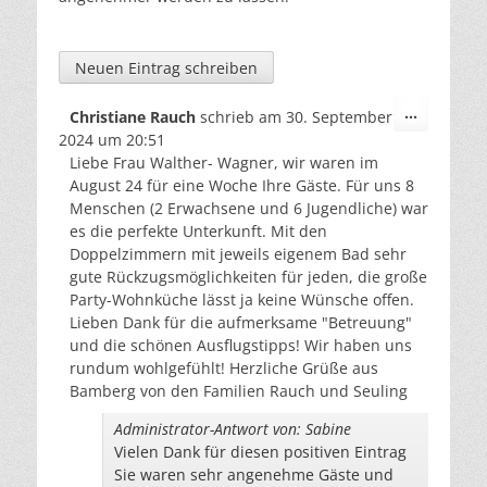
Diese
...
Christiane Rauch
schrieb am
30. September
Metabox
2024
um
20:51
ein-/aus
Liebe Frau Walther- Wagner, wir waren im
August 24 für eine Woche Ihre Gäste. Für uns 8
Menschen (2 Erwachsene und 6 Jugendliche) war
es die perfekte Unterkunft. Mit den
Doppelzimmern mit jeweils eigenem Bad sehr
gute Rückzugsmöglichkeiten für jeden, die große
Party-Wohnküche lässt ja keine Wünsche offen.
Lieben Dank für die aufmerksame "Betreuung"
und die schönen Ausflugstipps! Wir haben uns
rundum wohlgefühlt! Herzliche Grüße aus
Bamberg von den Familien Rauch und Seuling
Administrator-Antwort von: Sabine
Vielen Dank für diesen positiven Eintrag
Sie waren sehr angenehme Gäste und