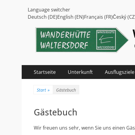
Language switcher
Deutsch (DE)English (EN)Français (FR)Český (CZ
Primäres
Zum
Startseite
Unterkunft
Ausflugsziele
Inhalt
Menü
springen
Start
»
Gästebuch
Gästebuch
Wir freuen uns sehr, wenn Sie uns einen Gäs