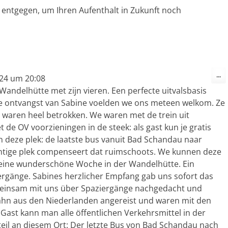
k entgegen, um Ihren Aufenthalt in Zukunft noch
Di
...
24
um
20:08
Me
ei
andelhütte met zijn vieren. Een perfecte uitvalsbasis
ke ontvangst van Sabine voelden we ons meteen welkom. Ze
waren heel betrokken. We waren met de trein uit
e OV voorzieningen in de steek: als gast kun je gratis
an deze plek: de laatste bus vanuit Bad Schandau naar
chtige plek compenseert dat ruimschoots. We kunnen deze
n eine wunderschöne Woche in der Wandelhütte. Ein
rgänge. Sabines herzlicher Empfang gab uns sofort das
meinsam mit uns über Spaziergänge nachgedacht und
Bahn aus den Niederlanden angereist und waren mit den
 Gast kann man alle öffentlichen Verkehrsmittel in der
teil an diesem Ort: Der letzte Bus von Bad Schandau nach