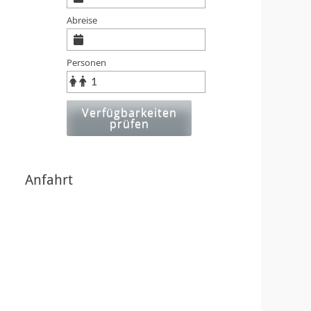
Abreise
Personen
ese
tabox
Verfügbarkeiten
n-/ausblenden.
prüfen
Anfahrt