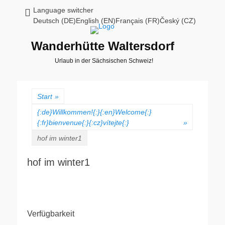
Language switcher
Deutsch (DE)English (EN)Français (FR)Český (CZ)
Wanderhütte Waltersdorf
Urlaub in der Sächsischen Schweiz!
Start
»
{:de}Willkommen!{:}{:en}Welcome{:}
{:fr}bienvenue{:}{:cz}vítejte{:}
»
hof im winter1
hof im winter1
Verfügbarkeit