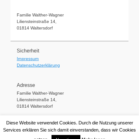
Familie Walther-Wagner
Liliensteinstraße 14,
01814 Waltersdorf
Sicherheit
Impressum
Datenschutzerklärung
Adresse
Familie Walther-Wagner
Liliensteinstraße 14,
01814 Waltersdorf
Diese Website verwendet Cookies. Durch die Nutzung unserer
Copyright © 2026
Wanderhütte Waltersdorf
. All Rights Reserved.
Services erklären Sie sich damit einverstanden, dass wir Cookies
Datenschutzerklärung
| Catch Responsive Child Theme by
Catch
Themes Team