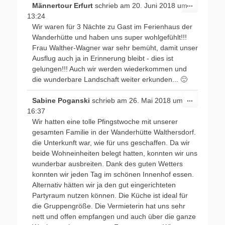
Diese
...
Männertour Erfurt
schrieb am
20. Juni 2018
um
Metabox
13:24
ein-/ausb
Wir waren für 3 Nächte zu Gast im Ferienhaus der
Wanderhütte und haben uns super wohlgefühlt!!!
Frau Walther-Wagner war sehr bemüht, damit unser
Ausflug auch ja in Erinnerung bleibt - dies ist
gelungen!!! Auch wir werden wiederkommen und
die wunderbare Landschaft weiter erkunden... 🙂
Diese
...
Sabine Poganski
schrieb am
26. Mai 2018
um
Metabox
16:37
ein-/ausb
Wir hatten eine tolle Pfingstwoche mit unserer
gesamten Familie in der Wanderhütte Walthersdorf.
die Unterkunft war, wie für uns geschaffen. Da wir
beide Wohneinheiten belegt hatten, konnten wir uns
wunderbar ausbreiten. Dank des guten Wetters
konnten wir jeden Tag im schönen Innenhof essen.
Alternativ hätten wir ja den gut eingerichteten
Partyraum nutzen können. Die Küche ist ideal für
die Gruppengröße. Die Vermieterin hat uns sehr
nett und offen empfangen und auch über die ganze