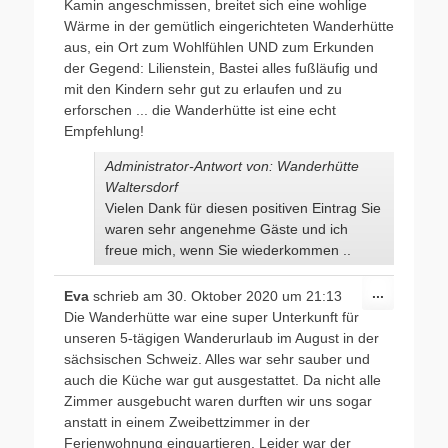
Kamin angeschmissen, breitet sich eine wohlige
Wärme in der gemütlich eingerichteten Wanderhütte
aus, ein Ort zum Wohlfühlen UND zum Erkunden
der Gegend: Lilienstein, Bastei alles fußläufig und
mit den Kindern sehr gut zu erlaufen und zu
erforschen ... die Wanderhütte ist eine echt
Empfehlung!
Administrator-Antwort von: Wanderhütte
Waltersdorf
Vielen Dank für diesen positiven Eintrag Sie
waren sehr angenehme Gäste und ich
freue mich, wenn Sie wiederkommen ..
Diese
...
Eva
schrieb am
30. Oktober 2020
um
21:13
Metabox
Die Wanderhütte war eine super Unterkunft für
ein-/ausb
unseren 5-tägigen Wanderurlaub im August in der
sächsischen Schweiz. Alles war sehr sauber und
auch die Küche war gut ausgestattet. Da nicht alle
Zimmer ausgebucht waren durften wir uns sogar
anstatt in einem Zweibettzimmer in der
Ferienwohnung einquartieren. Leider war der