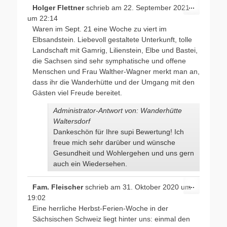
Diese
...
Holger Flettner
schrieb am
22. September 2021
Metabox
um
22:14
ein-/ausb
Waren im Sept. 21 eine Woche zu viert im
Elbsandstein. Liebevoll gestaltete Unterkunft, tolle
Landschaft mit Gamrig, Lilienstein, Elbe und Bastei,
die Sachsen sind sehr symphatische und offene
Menschen und Frau Walther-Wagner merkt man an,
dass ihr die Wanderhütte und der Umgang mit den
Gästen viel Freude bereitet.
Administrator-Antwort von: Wanderhütte
Waltersdorf
Dankeschön für Ihre supi Bewertung! Ich
freue mich sehr darüber und wünsche
Gesundheit und Wohlergehen und uns gern
auch ein Wiedersehen.
Diese
...
Fam. Fleischer
schrieb am
31. Oktober 2020
um
Metabox
19:02
ein-/ausb
Eine herrliche Herbst-Ferien-Woche in der
Sächsischen Schweiz liegt hinter uns: einmal den