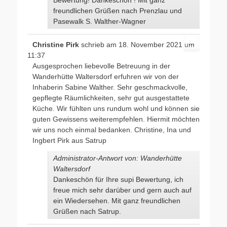
freundlichen Grüßen nach Prenzlau und
Pasewalk S. Walther-Wagner
Diese
...
Christine Pirk
schrieb am
18. November 2021
um
Metabox
11:37
ein-/ausb
Ausgesprochen liebevolle Betreuung in der
Wanderhütte Waltersdorf erfuhren wir von der
Inhaberin Sabine Walther. Sehr geschmackvolle,
gepflegte Räumlichkeiten, sehr gut ausgestattete
Küche. Wir fühlten uns rundum wohl und können sie
guten Gewissens weiterempfehlen. Hiermit möchten
wir uns noch einmal bedanken. Christine, Ina und
Ingbert Pirk aus Satrup
Administrator-Antwort von: Wanderhütte
Waltersdorf
Dankeschön für Ihre supi Bewertung, ich
freue mich sehr darüber und gern auch auf
ein Wiedersehen. Mit ganz freundlichen
Grüßen nach Satrup.