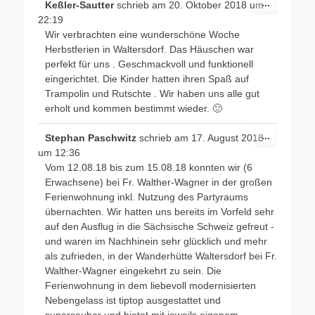
Diese
...
Keßler-Sautter
schrieb am
20. Oktober 2018
um
Metabox
22:19
ein-/ausb
Wir verbrachten eine wunderschöne Woche
Herbstferien in Waltersdorf. Das Häuschen war
perfekt für uns . Geschmackvoll und funktionell
eingerichtet. Die Kinder hatten ihren Spaß auf
Trampolin und Rutschte . Wir haben uns alle gut
erholt und kommen bestimmt wieder. 🙂
Diese
...
Stephan Paschwitz
schrieb am
17. August 2018
Metabox
um
12:36
ein-/ausb
Vom 12.08.18 bis zum 15.08.18 konnten wir (6
Erwachsene) bei Fr. Walther-Wagner in der großen
Ferienwohnung inkl. Nutzung des Partyraums
übernachten. Wir hatten uns bereits im Vorfeld sehr
auf den Ausflug in die Sächsische Schweiz gefreut -
und waren im Nachhinein sehr glücklich und mehr
als zufrieden, in der Wanderhütte Waltersdorf bei Fr.
Walther-Wagner eingekehrt zu sein. Die
Ferienwohnung in dem liebevoll modernisierten
Nebengelass ist tiptop ausgestattet und
supersauber und bietet mit jeweils eigenem