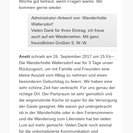
Woche gut betreut, wenn Fragen waren. Wir
kommen gerne wieder.
Administrator-Antwort von: Wanderhütte
Waltersdorf
Vielen Dank für Ihren Eintrag, ich freue
auch auf ein Wiedersehen. Mit ganz
freundlichen Grüßen S. W.-W.
Diese
...
Anett
schrieb am
26. September 2017
um
15:04
Metabox
Die Wanderhütte Waltersdorf war für 3 Tage unser
ein-/ausb
Rückzugsort, um mit Familie und Freunden eine
kleine Auszeit vom Alltag zu nehmen und einen
besonderen Geburtstag zu feiern. Wir haben eine
sehr schöne Zeit hier verbracht. Für uns genau der
richtige Ort. Der Partyraum ist sehr gemütlich und
die angrenzende Küche ist super für die Versorgung
der Gäste geeignet. Alle waren gut untergebracht
ob in der Wanderhütte oder in den Ferienzimmern
und die Wanderung zum Lilienstein hat bei vielen
Lust auf mehr gemacht. Vielen Dank noch einmal
für die unkomplizierte Kommunikation und