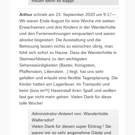
freuen wenn es klappt ..
Diese
...
Arthur
schrieb am
23. September 2020
um
9:17
Metabox
Wir waren Ende August für eine Woche mit sieben
ein-/ausb
Erwachsenen und drei Kindern in der Wanderhütte
und den Ferienwohnungen einquartiert und waren
absolut begeistert. Die Ausstattung und die
Betreuung lassen nichts zu wünschen übrig, man
fühlt sich sofort zu Hause. Dass die Wanderhütte in
Steinwurfdistanz zu den wichtigsten
Sehenswürdigkeiten (Bastei, Königstein,
Pfaffenstein, Lilienstein...) liegt, hat uns sehr
gefallen und erlaubt eine flexible Tagesplanung. Die
Kinder hatten am Lagerfeuer, im Trampolin und
beim (bzw im!!!) Hasenstall ihren Spaß und wollten
fast gar nicht mehr gehen. Vielen Dank für diese
tolle Woche!
Administrator-Antwort von: Wanderhütte
Waltersdorf
Vielen Dank für diesen super Eintrag ! Sie
waren mir so sehr angenehme Gäste und