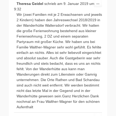
Diese
...
Theresa Geidel
schrieb am
9. Januar 2019
um
Metabox
9:32
ein-/ausb
Wir (zwei Familien mit je 2 Erwachsenen und jeweils
2 Kindern) haben den Jahreswechsel 2018/2019 in
der Wanderhütte Waltersdorf verbracht. Wir hatten
die große Ferienwohnung bestehend aus kleiner
Ferienwohnung, 2 DZ und einem separaten
Partyraum mit großer Küche. Wir haben uns bei
Familie Walther-Wagner sehr wohl gefühlt. Es fehlte
einfach an nichts. Alles ist sehr liebevoll eingerichtet
und absolut sauber. Auch die Gastgeberin war sehr
freundlich und stets bedacht, dass es uns an nichts
fehlt. Von der Wanderhütte aus kann man
Wanderungen direkt zum Lilienstein oder Gamrig
unternehmen. Die Orte Rathen und Bad Schandau
sind auch nicht weit entfernt. Wir werden bestimmt
nicht das letzte Mal in der Gegend und in der
Wanderhütte gewesen sein.Ganz Herzlichen Dank
nochmal an Frau Walther-Wagner für den schönen
Aufenthalt