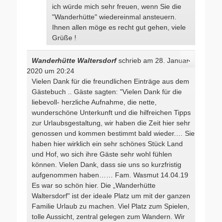
ich würde mich sehr freuen, wenn Sie die
"Wanderhütte" wiedereinmal ansteuern.
Ihnen allen möge es recht gut gehen, viele
Grüße !
Diese
...
Wanderhütte Waltersdorf
schrieb am
28. Januar
Metabox
2020
um
20:24
ein-/ausb
Vielen Dank für die freundlichen Einträge aus dem
Gästebuch .. Gäste sagten: "Vielen Dank für die
liebevoll- herzliche Aufnahme, die nette,
wunderschöne Unterkunft und die hilfreichen Tipps
zur Urlaubsgestaltung, wir haben die Zeit hier sehr
genossen und kommen bestimmt bald wieder.… Sie
haben hier wirklich ein sehr schönes Stück Land
und Hof, wo sich ihre Gäste sehr wohl fühlen
können. Vielen Dank, dass sie uns so kurzfristig
aufgenommen haben…… Fam. Wasmut 14.04.19
Es war so schön hier. Die „Wanderhütte
Waltersdorf" ist der ideale Platz um mit der ganzen
Familie Urlaub zu machen. Viel Platz zum Spielen,
tolle Aussicht, zentral gelegen zum Wandern. Wir