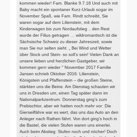
kommen wieder! Fam. Blanke 9.7.18 Und auch mit
Baby macht ein spontaner Kurz-Urlaub sogar im
November Spaß, wie Fam. Rindt schreibt, Sie
waren sogar auf dem Lilienstein, mit dem
Kinderwagen bis zum Nordaufstieg .. den Rest
wurde der Filius getragen … wildromantisch ist die
Sächsische Schweiz zu dieser Jahreszeit, sowie
man Sie nur selten sieht. „ Bei Wind und Wetter
über Stock und Stein- so soll’s sein! Vielen Dank an
unsere lieben und herzlichen Gastgeber, wir
kommen gern wieder " November 2017 Familie
Jansen schrieb Oktober 2016: Lilienstein,
Königstein und Pfaffenstein – die großen Steine,
stärkten uns die Beine. Am Dienstag schauten wir
uns in Dresden um, einen Tag später dann im
Nationalparkzentrum. Donnerstag ging's zum
Prebischtor, aber wir hatten noch mehr vor: Die
Gierseilfähre war es wert, das uns das Auto an den
Anleger nach Rathen fährt. Von dort ging's hoch in
die Bastel, die vielen Stufen waren uns einerlei.
Auch beim Abstieg: Stufen noch und nöcher! Doch