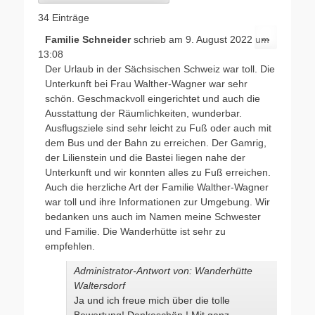
34 Einträge
Diese
...
Familie Schneider
schrieb am
9. August 2022
um
Metabox
13:08
ein-/ausb
Der Urlaub in der Sächsischen Schweiz war toll. Die
Unterkunft bei Frau Walther-Wagner war sehr
schön. Geschmackvoll eingerichtet und auch die
Ausstattung der Räumlichkeiten, wunderbar.
Ausflugsziele sind sehr leicht zu Fuß oder auch mit
dem Bus und der Bahn zu erreichen. Der Gamrig,
der Lilienstein und die Bastei liegen nahe der
Unterkunft und wir konnten alles zu Fuß erreichen.
Auch die herzliche Art der Familie Walther-Wagner
war toll und ihre Informationen zur Umgebung. Wir
bedanken uns auch im Namen meine Schwester
und Familie. Die Wanderhütte ist sehr zu
empfehlen.
Administrator-Antwort von: Wanderhütte
Waltersdorf
Ja und ich freue mich über die tolle
Bewertung! Dankeschön ! Mit ganz