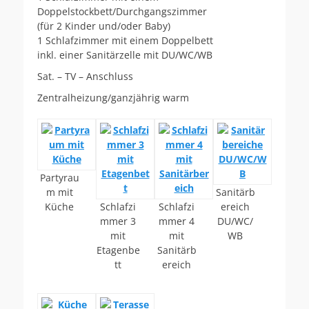
Doppelstockbett/Durchgangszimmer
(für 2 Kinder und/oder Baby)
1 Schlafzimmer mit einem Doppelbett
inkl. einer Sanitärzelle mit DU/WC/WB
Sat. – TV – Anschluss
Zentralheizung/ganzjährig warm
Partyrau
m mit
Sanitärb
Küche
Schlafzi
Schlafzi
ereich
mmer 3
mmer 4
DU/WC/
mit
mit
WB
Etagenbe
Sanitärb
tt
ereich