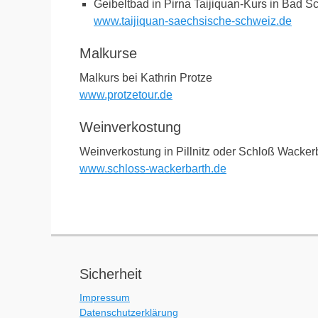
Geibeltbad in Pirna Taijiquan-Kurs in Bad 
www.taijiquan-saechsische-schweiz.de
Malkurse
Malkurs bei Kathrin Protze
www.protzetour.de
Weinverkostung
Weinverkostung in Pillnitz oder Schloß Wacker
www.schloss-wackerbarth.de
Sicherheit
Impressum
Datenschutzerklärung