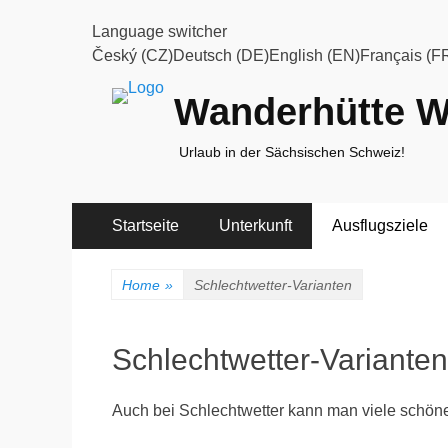
Language switcher
Český (CZ)Deutsch (DE)English (EN)Français (F
Wanderhütte W
Urlaub in der Sächsischen Schweiz!
Primary
Skip
Startseite
Unterkunft
Ausflugsziele
to
Menu
content
Home
»
Schlechtwetter-Varianten
Schlechtwetter-Varianten
Auch bei Schlechtwetter kann man viele schö