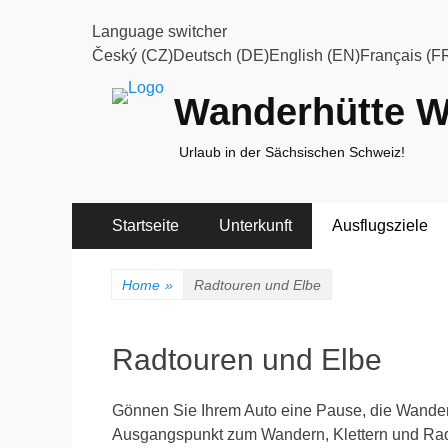
Language switcher
Český (CZ)Deutsch (DE)English (EN)Français (F
Wanderhütte W
Urlaub in der Sächsischen Schweiz!
Primary
Skip
Startseite
Unterkunft
Ausflugsziele
to
Menu
content
Home
»
Radtouren und Elbe
Radtouren und Elbe
Gönnen Sie Ihrem Auto eine Pause, die Wanderw
Ausgangspunkt zum Wandern, Klettern und Rad 