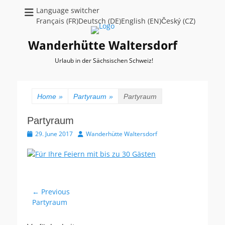
Language switcher
Français (FR)Deutsch (DE)English (EN)Český (CZ)
Wanderhütte Waltersdorf
Urlaub in der Sächsischen Schweiz!
Home
»
Partyraum
»
Partyraum
Partyraum
Posted
Author
29. June 2017
Wanderhütte Waltersdorf
on
Post
← Previous
Previous
Partyraum
navigation
post: