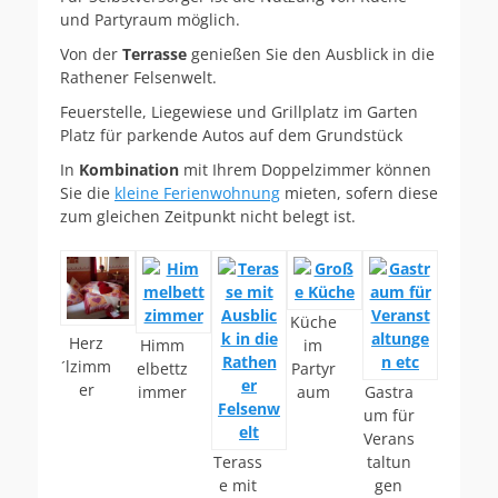
und Partyraum möglich.
Von der
Terrasse
genießen Sie den Ausblick in die
Rathener Felsenwelt.
Feuerstelle, Liegewiese und Grillplatz im Garten
Platz für parkende Autos auf dem Grundstück
In
Kombination
mit Ihrem Doppelzimmer können
Sie die
kleine Ferienwohnung
mieten, sofern diese
zum gleichen Zeitpunkt nicht belegt ist.
Küche
Herz
Himm
im
´lzimm
elbettz
Partyr
er
immer
aum
Gastra
um für
Verans
Terass
taltun
e mit
gen