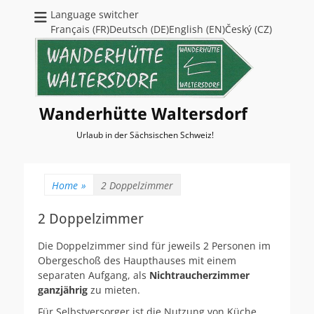
Language switcher
Français (FR)Deutsch (DE)English (EN)Český (CZ)
Wanderhütte Waltersdorf
Urlaub in der Sächsischen Schweiz!
Home
»
2 Doppelzimmer
2 Doppelzimmer
Die Doppelzimmer sind für jeweils 2 Personen im
Obergeschoß des Haupthauses mit einem
separaten Aufgang, als
Nichtraucherzimmer
ganzjährig
zu mieten.
Für Selbstversorger ist die Nutzung von Küche