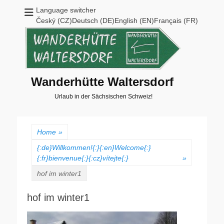
Language switcher
Český (CZ)Deutsch (DE)English (EN)Français (FR)
Wanderhütte Waltersdorf
Urlaub in der Sächsischen Schweiz!
Home
»
{:de}Willkommen!{:}{:en}Welcome{:}
{:fr}bienvenue{:}{:cz}vítejte{:}
»
hof im winter1
hof im winter1