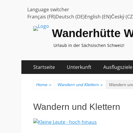
Language switcher
Français (FR)Deutsch (DE)English (EN)Český (CZ
Wanderhütte W
Urlaub in der Sächsischen Schweiz!
Skip
Primary
Startseite
Unterkunft
Ausflugsziele
to
Menu
content
Home
»
Wandern und Klettern
»
Wandern und
Wandern und Klettern